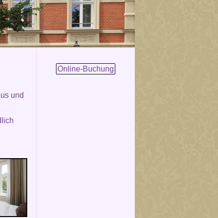
Online-Buchung
aus und
lich