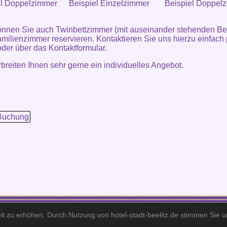
el Doppelzimmer
Beispiel Einzelzimmer
Beispiel Doppel
nnen Sie auch Twinbettzimmer (mit auseinander stehenden Be
milienzimmer reservieren. Kontaktieren Sie uns hierzu einfach 
oder über das
Kontaktformular
.
rbreiten Ihnen sehr gerne ein individuelles Angebot.
Buchung
Hotel Stadt Beelitz· Berliner Straße 195· 14547 Beelitz·
Telefon: +49 (0)33204 - 4770 · Fax: +49 (0)33204 - 47711 · E-Mail: info@hotel-stadt-beelitz.d
it zu erhöhen. Durch Nutzung von hotel-stadt-beelitz.de stimmen Sie