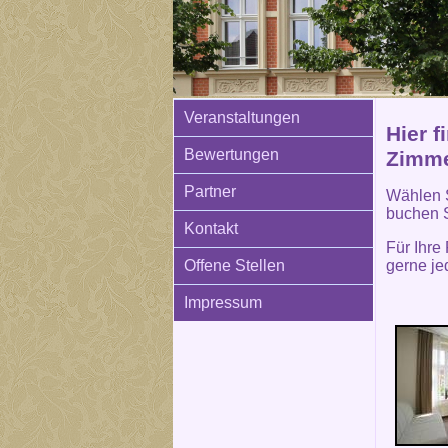
Veranstaltungen
Hier f
Bewertungen
Zimme
Partner
Wählen S
buchen 
Kontakt
Für Ihre
gerne je
Offene Stellen
Impressum