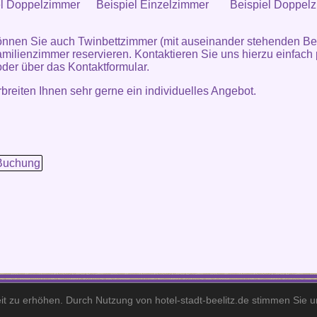
el Doppelzimmer
Beispiel Einzelzimmer
Beispiel Doppel
nnen Sie auch Twinbettzimmer (mit auseinander stehenden Be
milienzimmer reservieren. Kontaktieren Sie uns hierzu einfach 
oder über das
Kontaktformular
.
rbreiten Ihnen sehr gerne ein individuelles Angebot.
Buchung
Hotel Stadt Beelitz· Berliner Straße 195· 14547 Beelitz·
Telefon: +49 (0)33204 - 4770 · Fax: +49 (0)33204 - 47711 · E-Mail: info@hotel-stadt-beelitz.d
it zu erhöhen. Durch Nutzung von hotel-stadt-beelitz.de stimmen Sie