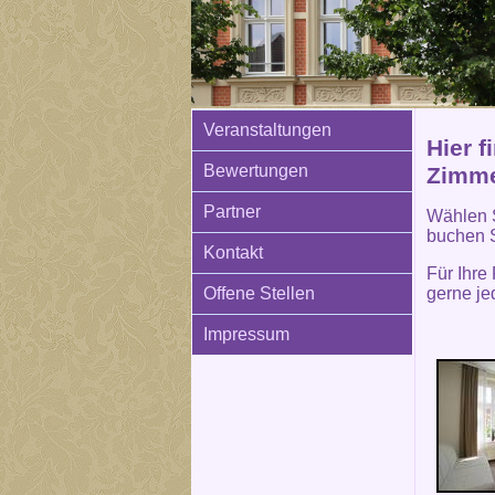
Veranstaltungen
Hier f
Bewertungen
Zimme
Partner
Wählen S
buchen 
Kontakt
Für Ihre
gerne je
Offene Stellen
Impressum