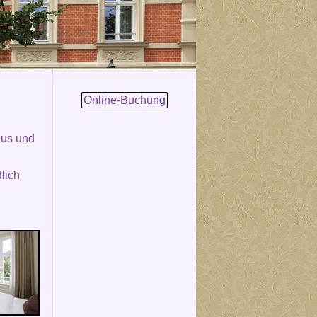
Online-Buchung
aus und
lich