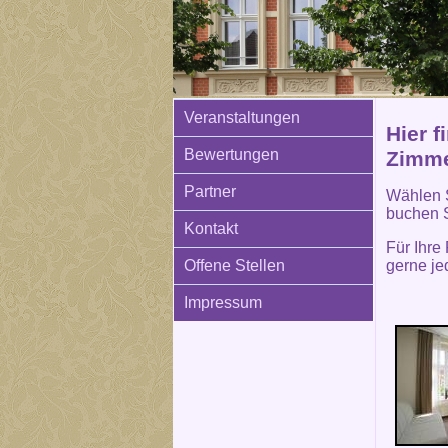
Veranstaltungen
Hier f
Bewertungen
Zimme
Partner
Wählen S
buchen 
Kontakt
Für Ihre
gerne je
Offene Stellen
Impressum