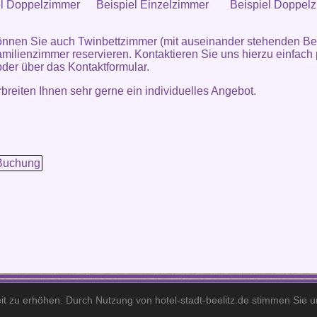
el Doppelzimmer
Beispiel Einzelzimmer
Beispiel Doppel
nnen Sie auch Twinbettzimmer (mit auseinander stehenden Be
milienzimmer reservieren. Kontaktieren Sie uns hierzu einfach 
oder über das
Kontaktformular
.
rbreiten Ihnen sehr gerne ein individuelles Angebot.
Buchung
Hotel Stadt Beelitz· Berliner Straße 195· 14547 Beelitz·
Telefon: +49 (0)33204 - 4770 · Fax: +49 (0)33204 - 47711 · E-Mail: info@hotel-stadt-beelitz.d
it zu erhöhen. Durch Nutzung von hotel-stadt-beelitz.de stimmen Sie