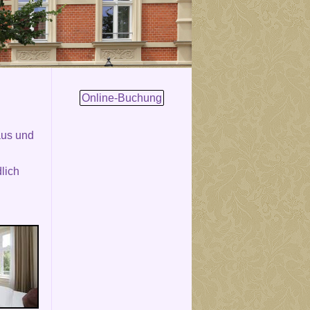
Online-Buchung
aus und
lich