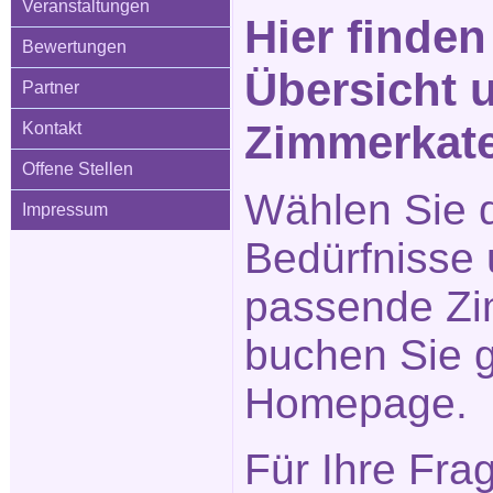
Veranstaltungen
Hier finden
Bewertungen
Übersicht 
Partner
Zimmerkat
Kontakt
Offene Stellen
Wählen Sie d
Impressum
Bedürfnisse
passende Zi
buchen Sie g
Homepage.
Für Ihre Fra