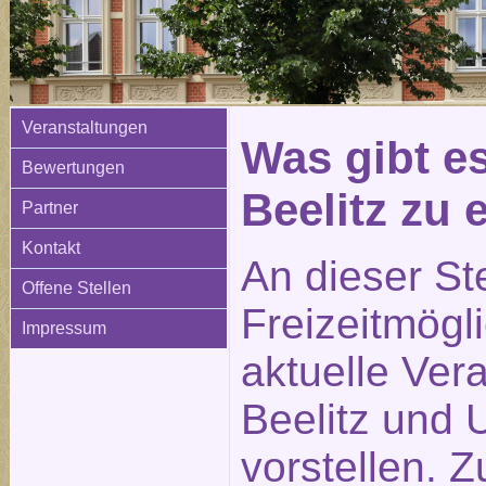
Veranstaltungen
Was gibt e
Bewertungen
Beelitz zu
Partner
Kontakt
An dieser St
Offene Stellen
Freizeitmögl
Impressum
aktuelle Ver
Beelitz und
vorstellen. 