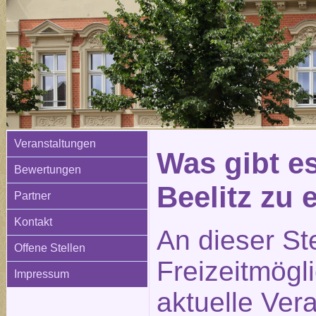
Veranstaltungen
Was gibt e
Bewertungen
Beelitz zu
Partner
Kontakt
An dieser St
Offene Stellen
Freizeitmögl
Impressum
aktuelle Ver