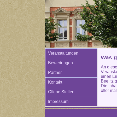
Veranstaltungen
Was g
Bewertungen
An diese
Veransta
Partner
einen Ei
Beelitz 
Kontakt
Die Inha
öfter mal
Offene Stellen
Impressum