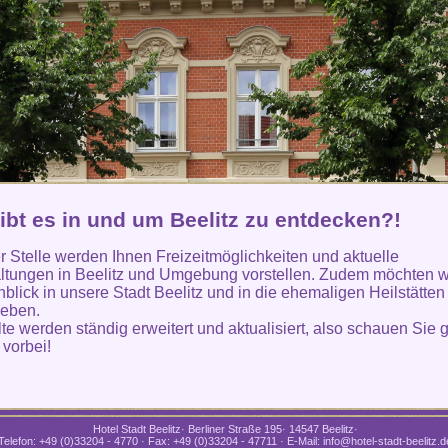
ibt es in und um Beelitz zu entdecken?!
r Stelle werden Ihnen Freizeitmöglichkeiten und aktuelle
ltungen in Beelitz und Umgebung vorstellen. Zudem möchten w
nblick in unsere Stadt Beelitz und in die ehemaligen Heilstätten
geben.
lte werden ständig erweitert und aktualisiert, also schauen Sie 
 vorbei!
Hotel Stadt Beelitz· Berliner Straße 195· 14547 Beelitz·
Telefon: +49 (0)33204 - 4770 · Fax: +49 (0)33204 - 47711 · E-Mail: info@hotel-stadt-beelitz.d