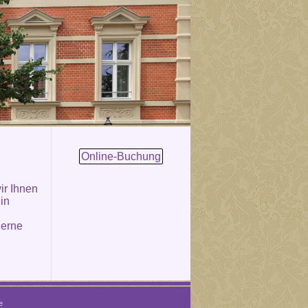
Online-Buchung
ir Ihnen
 in
gerne
e