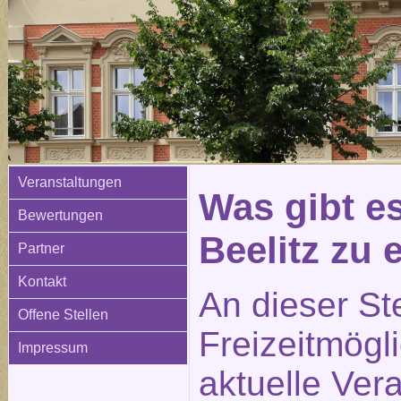
Veranstaltungen
Was gibt e
Bewertungen
Beelitz zu
Partner
Kontakt
An dieser St
Offene Stellen
Freizeitmögl
Impressum
aktuelle Ver