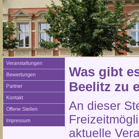
Veranstaltungen
Was gibt e
Bewertungen
Beelitz zu
Partner
Kontakt
An dieser St
Offene Stellen
Freizeitmögl
Impressum
aktuelle Ver