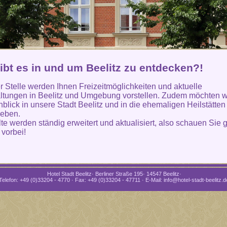
ibt es in und um Beelitz zu entdecken?!
r Stelle werden Ihnen Freizeitmöglichkeiten und aktuelle
ltungen in Beelitz und Umgebung vorstellen. Zudem möchten w
nblick in unsere Stadt Beelitz und in die ehemaligen Heilstätten
geben.
lte werden ständig erweitert und aktualisiert, also schauen Sie 
 vorbei!
Hotel Stadt Beelitz· Berliner Straße 195· 14547 Beelitz·
Telefon: +49 (0)33204 - 4770 · Fax: +49 (0)33204 - 47711 · E-Mail: info@hotel-stadt-beelitz.d