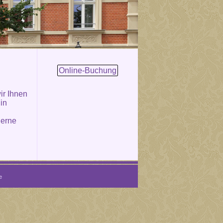
Online-Buchung
ir Ihnen
 in
gerne
e