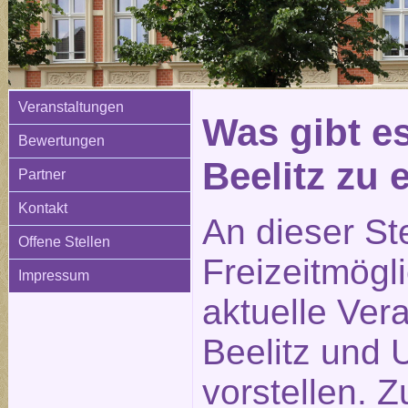
Veranstaltungen
Was gibt e
Bewertungen
Beelitz zu
Partner
Kontakt
An dieser St
Offene Stellen
Freizeitmögl
Impressum
aktuelle Ver
Beelitz und
vorstellen. 