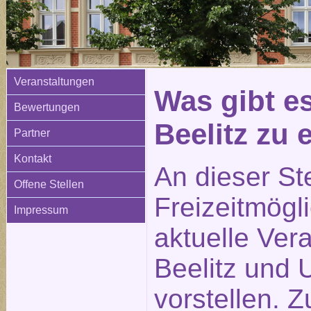
Veranstaltungen
Was gibt e
Bewertungen
Beelitz zu
Partner
Kontakt
An dieser St
Offene Stellen
Freizeitmögl
Impressum
aktuelle Ver
Beelitz und
vorstellen. 