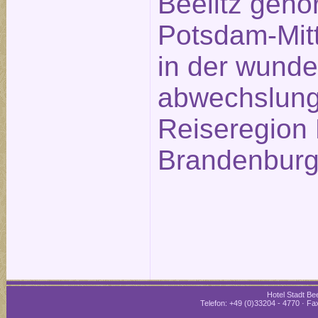
Beelitz gehö
Potsdam-Mitt
in der wund
abwechslung
Reiseregion 
Brandenburg
Hotel Stadt Bee
Telefon: +49 (0)33204 - 4770 · Fax