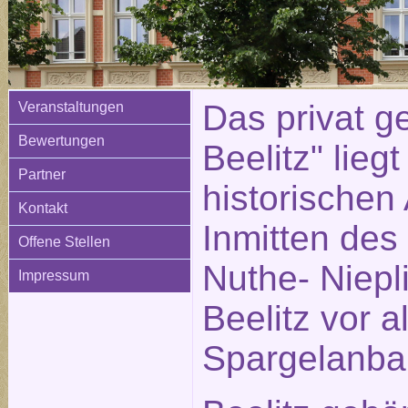
Das privat ge
Veranstaltungen
Bewertungen
Beelitz" liegt
Partner
historischen 
Kontakt
Inmitten des
Offene Stellen
Nuthe- Niepli
Impressum
Beelitz vor 
Spargelanba