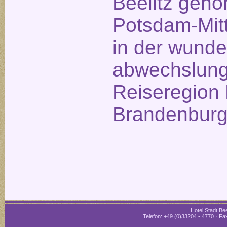
Beelitz gehö
Potsdam-Mitt
in der wund
abwechslung
Reiseregion 
Brandenburg
Hotel Stadt Bee
Telefon: +49 (0)33204 - 4770 · Fax