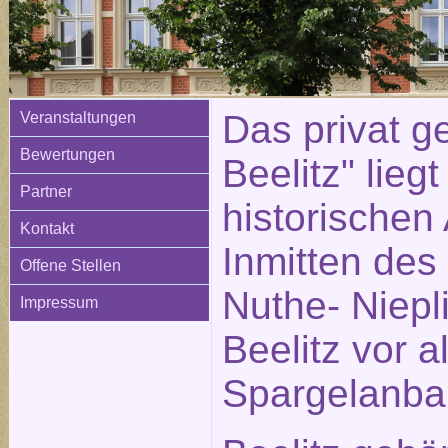
Das privat ge
Veranstaltungen
Bewertungen
Beelitz" liegt
Partner
historischen 
Kontakt
Inmitten des
Offene Stellen
Nuthe- Niepli
Impressum
Beelitz vor 
Spargelanba