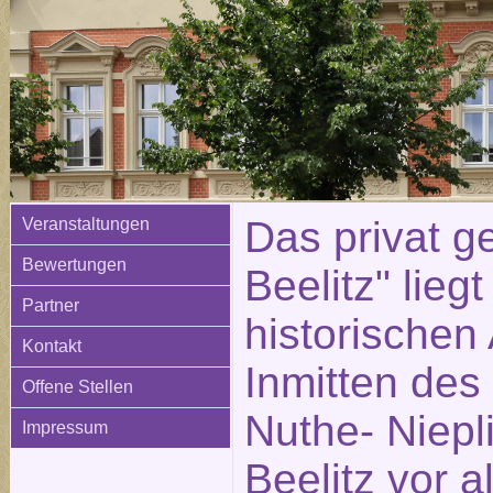
Das privat ge
Veranstaltungen
Bewertungen
Beelitz" liegt
Partner
historischen 
Kontakt
Inmitten des
Offene Stellen
Nuthe- Niepli
Impressum
Beelitz vor 