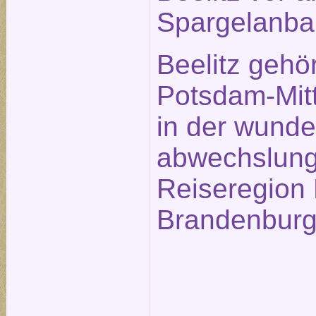
Spargelanba
Beelitz gehö
Potsdam-Mitt
in der wund
abwechslung
Reiseregion 
Brandenburg