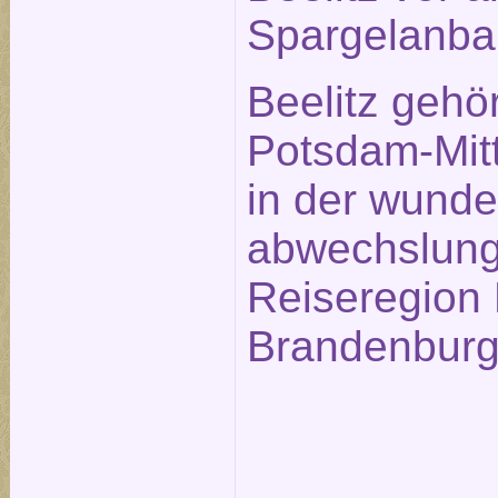
Spargelanba
Beelitz gehö
Potsdam-Mitt
in der wund
abwechslung
Reiseregion 
Brandenburg