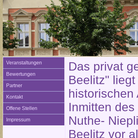
Das privat ge
Veranstaltungen
Bewertungen
Beelitz" liegt
Partner
historischen 
Kontakt
Inmitten des
Offene Stellen
Nuthe- Niepli
Impressum
Beelitz vor 