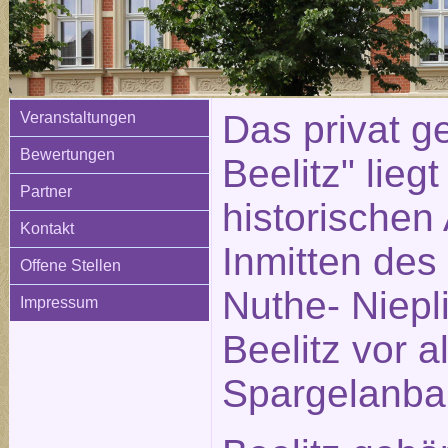
Das privat ge
Veranstaltungen
Bewertungen
Beelitz" liegt
Partner
historischen 
Kontakt
Inmitten des
Offene Stellen
Nuthe- Niepli
Impressum
Beelitz vor 
Spargelanba