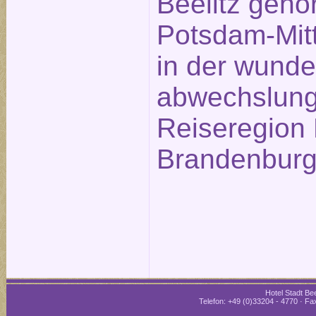
Beelitz gehö
Potsdam-Mitt
in der wund
abwechslung
Reiseregion 
Brandenburg
Hotel Stadt Bee
Telefon: +49 (0)33204 - 4770 · Fax