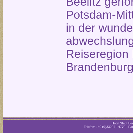
Beelitz gehö
Potsdam-Mitt
in der wund
abwechslung
Reiseregion 
Brandenburg
Hotel Stadt Bee
Telefon: +49 (0)33204 - 4770 · Fax