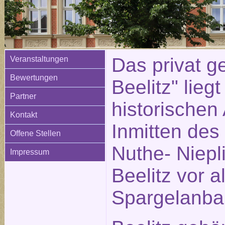
Das privat ge
Veranstaltungen
Bewertungen
Beelitz" liegt
Partner
historischen 
Kontakt
Inmitten des
Offene Stellen
Nuthe- Niepli
Impressum
Beelitz vor 
Spargelanba