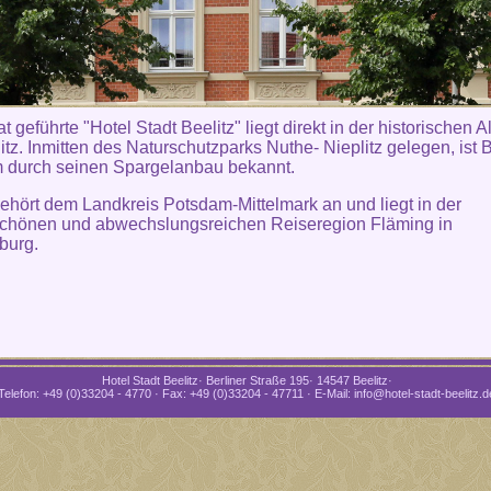
t geführte "Hotel Stadt Beelitz" liegt direkt in der historischen Al
itz. Inmitten des Naturschutzparks Nuthe- Nieplitz gelegen, ist B
m durch seinen Spargelanbau bekannt.
gehört dem Landkreis Potsdam-Mittelmark an und liegt in der
chönen und abwechslungsreichen Reiseregion Fläming in
burg.
Hotel Stadt Beelitz· Berliner Straße 195· 14547 Beelitz·
Telefon: +49 (0)33204 - 4770 · Fax: +49 (0)33204 - 47711 · E-Mail: info@hotel-stadt-beelitz.d