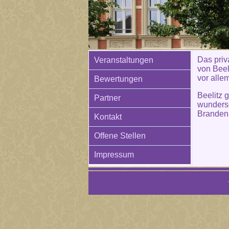
Das priva
Veranstaltungen
von Beel
vor alle
Bewertungen
Beelitz 
Partner
wunders
Branden
Kontakt
Offene Stellen
Impressum