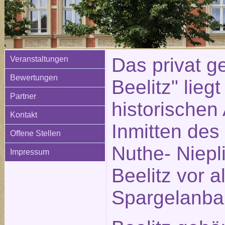
Das privat ge
Veranstaltungen
Bewertungen
Beelitz" liegt
Partner
historischen 
Kontakt
Inmitten des
Offene Stellen
Nuthe- Niepli
Impressum
Beelitz vor 
Spargelanba