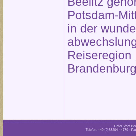
Beelitz gehö
Potsdam-Mitt
in der wund
abwechslung
Reiseregion 
Brandenburg
Hotel Stadt Bee
Telefon: +49 (0)33204 - 4770 · Fax