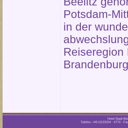
Beelitz gehö
Potsdam-Mitt
in der wund
abwechslung
Reiseregion 
Brandenburg
Hotel Stadt Bee
Telefon: +49 (0)33204 - 4770 · Fax