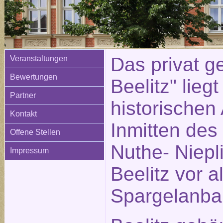
Das privat ge
Veranstaltungen
Bewertungen
Beelitz" liegt
Partner
historischen 
Kontakt
Inmitten des
Offene Stellen
Nuthe- Niepli
Impressum
Beelitz vor 
Spargelanba