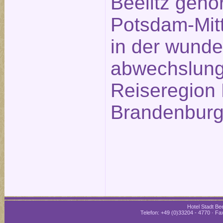
Beelitz gehö
Potsdam-Mitt
in der wund
abwechslung
Reiseregion 
Brandenburg
Hotel Stadt Bee
Telefon: +49 (0)33204 - 4770 · Fax