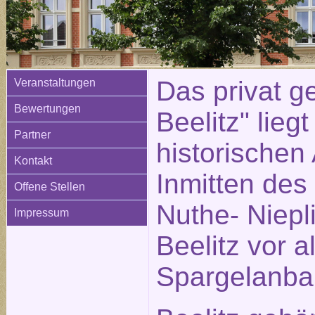
Das privat ge
Veranstaltungen
Bewertungen
Beelitz" liegt
Partner
historischen 
Kontakt
Inmitten des
Offene Stellen
Nuthe- Niepli
Impressum
Beelitz vor 
Spargelanba