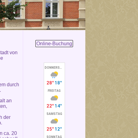
Online-Buchung
stadt von
ie
lem durch
.
alt an
ten,
h der
.
n ca. 20