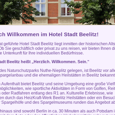
ich Willkommen im Hotel Stadt Beelitz!
t geführte Hotel Stadt Beelitz liegt inmitten der historischen Alt
Ob Sie geschäftlich oder privat zu uns reisen, wir bieten Ihnen d
 Unterkunft für Ihre individuellen Bedürfnisse.
adt Beelitz heißt „Herzlich. Willkommen. Sein.“
 des Naturschutzparks Nuthe-Nieplitz gelegen, ist Beelitz vor al
pargelanbau und die ehemaligen Heilstätten in Beelitz bekannt
n Aufenthalt bietet Beelitz und seine Umgebung eine große Vielf
möglichkeiten, wie sportliche Aktivitäten in Form von Golfen, Rei
oder Radfahren entlang des R1 an. Kulturelle Erlebnisse, wie
n durch das HeizKraft-Werk Beelitz Heilstätten oder ein Besuc
r Spargelhöfe und des Spargelmuseums runden das Angebot ab
hinaus sind sowohl Berlin in ca. 30 Minuten als auch Potsdam i