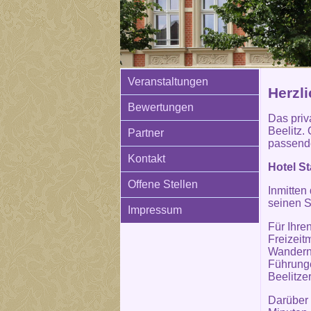
Veranstaltungen
Herzl
Bewertungen
Das priva
Beelitz. 
Partner
passende
Kontakt
Hotel St
Offene Stellen
Inmitten
seinen S
Impressum
Für Ihre
Freizeit
Wandern 
Führunge
Beelitze
Darüber 