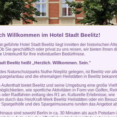
ich Willkommen im Hotel Stadt Beelitz!
t geführte Hotel Stadt Beelitz liegt inmitten der historischen Alt
Ob Sie geschäftlich oder privat zu uns reisen, wir bieten Ihnen d
 Unterkunft für Ihre individuellen Bedürfnisse.
adt Beelitz heißt „Herzlich. Willkommen. Sein.“
 des Naturschutzparks Nuthe-Nieplitz gelegen, ist Beelitz vor al
pargelanbau und die ehemaligen Heilstätten in Beelitz bekannt
n Aufenthalt bietet Beelitz und seine Umgebung eine große Vielf
möglichkeiten, wie sportliche Aktivitäten in Form von Golfen, Rei
oder Radfahren entlang des R1 an. Kulturelle Erlebnisse, wie
n durch das HeizKraft-Werk Beelitz Heilstätten oder ein Besuc
r Spargelhöfe und des Spargelmuseums runden das Angebot ab
hinaus sind sowohl Berlin in ca. 30 Minuten als auch Potsdam i