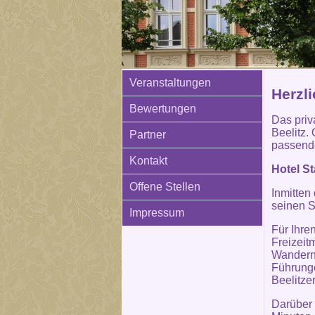
Veranstaltungen
Herzl
Bewertungen
Das priva
Beelitz. 
Partner
passende
Kontakt
Hotel St
Offene Stellen
Inmitten
seinen S
Impressum
Für Ihre
Freizeit
Wandern 
Führunge
Beelitze
Darüber 