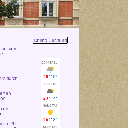
Online-Buchung
stadt von
ie
lem durch
.
alt an
ten,
h der
.
n ca. 20