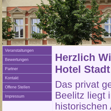
Veranstaltungen
Herzlich W
Bewertungen
Hotel Stadt
Partner
Kontakt
Das privat g
Offene Stellen
Beelitz liegt
Impressum
historischen 