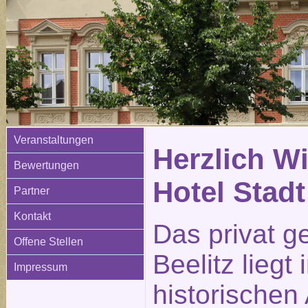
Veranstaltungen
Herzlich W
Bewertungen
Hotel Stadt
Partner
Kontakt
Das privat g
Offene Stellen
Beelitz liegt
Impressum
historischen 