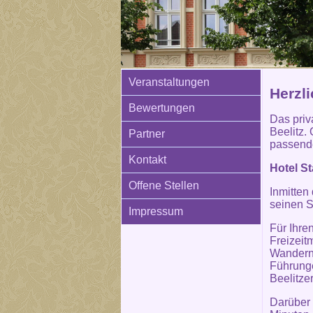
Veranstaltungen
Herzl
Bewertungen
Das priva
Beelitz. 
Partner
passende
Kontakt
Hotel St
Offene Stellen
Inmitten
seinen S
Impressum
Für Ihre
Freizeit
Wandern 
Führunge
Beelitze
Darüber 