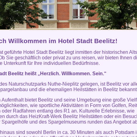
ich Willkommen im Hotel Stadt Beelitz!
t geführte Hotel Stadt Beelitz liegt inmitten der historischen Alt
Ob Sie geschäftlich oder privat zu uns reisen, wir bieten Ihnen d
 Unterkunft für Ihre individuellen Bedürfnisse.
adt Beelitz heißt „Herzlich. Willkommen. Sein.“
 des Naturschutzparks Nuthe-Nieplitz gelegen, ist Beelitz vor al
pargelanbau und die ehemaligen Heilstätten in Beelitz bekannt
n Aufenthalt bietet Beelitz und seine Umgebung eine große Vielf
möglichkeiten, wie sportliche Aktivitäten in Form von Golfen, Rei
oder Radfahren entlang des R1 an. Kulturelle Erlebnisse, wie
n durch das HeizKraft-Werk Beelitz Heilstätten oder ein Besuc
r Spargelhöfe und des Spargelmuseums runden das Angebot ab
hinaus sind sowohl Berlin in ca. 30 Minuten als auch Potsdam i