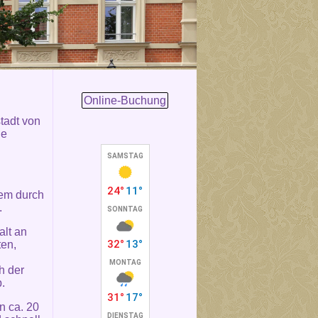
Online-Buchung
stadt von
ie
lem durch
.
alt an
ten,
h der
.
n ca. 20