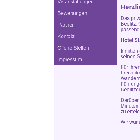
Veranstaltungen
Herzl
Bewertungen
Das priva
Beelitz. 
Partner
passende
Kontakt
Hotel St
Offene Stellen
Inmitten
seinen S
Impressum
Für Ihre
Freizeit
Wandern 
Führunge
Beelitze
Darüber 
Minuten 
zu errei
Wir wün