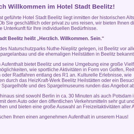
ich Willkommen im Hotel Stadt Beelitz!
t geführte Hotel Stadt Beelitz liegt inmitten der historischen Alt
Ob Sie geschäftlich oder privat zu uns reisen, wir bieten Ihnen d
 Unterkunft für Ihre individuellen Bedürfnisse.
adt Beelitz heißt „Herzlich. Willkommen. Sein.“
 des Naturschutzparks Nuthe-Nieplitz gelegen, ist Beelitz vor al
pargelanbau und die ehemaligen Heilstätten in Beelitz bekannt
n Aufenthalt bietet Beelitz und seine Umgebung eine große Vielf
möglichkeiten, wie sportliche Aktivitäten in Form von Golfen, Rei
oder Radfahren entlang des R1 an. Kulturelle Erlebnisse, wie
n durch das HeizKraft-Werk Beelitz Heilstätten oder ein Besuc
r Spargelhöfe und des Spargelmuseums runden das Angebot ab
hinaus sind sowohl Berlin in ca. 30 Minuten als auch Potsdam i
mit dem Auto oder den öffentlichen Verkehrsmitteln sehr gut und
chen und bieten eine große Auswahl an Freizeitaktivitäten aller A
schen Ihnen einen angenehmen Aufenthalt in unserem Haus!