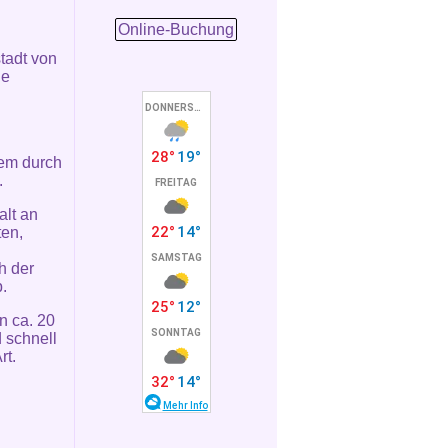
Online-Buchung
stadt von
ie
lem durch
.
alt an
ten,
h der
.
n ca. 20
 schnell
rt.