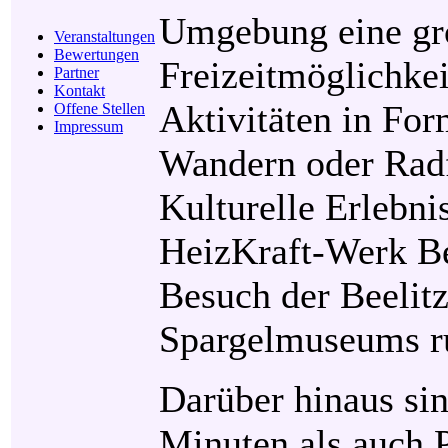
Umgebung eine gro
Veranstaltungen
Bewertungen
Freizeitmöglichkei
Partner
Kontakt
Aktivitäten in For
Offene Stellen
Impressum
Wandern oder Radf
Kulturelle Erlebni
HeizKraft-Werk Bee
Besuch der Beelitz
Spargelmuseums r
Darüber hinaus sin
Minuten als auch 