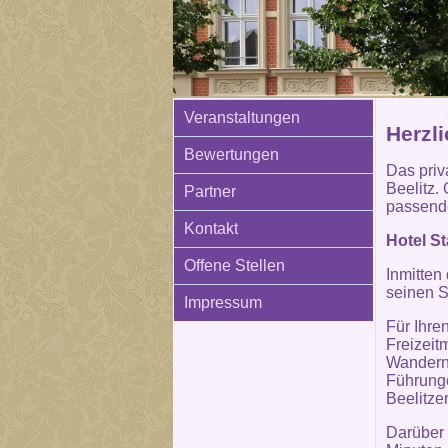
Veranstaltungen
Herzl
Bewertungen
Das priva
Beelitz. 
Partner
passende
Kontakt
Hotel St
Offene Stellen
Inmitten
seinen S
Impressum
Für Ihre
Freizeit
Wandern 
Führunge
Beelitze
Darüber 