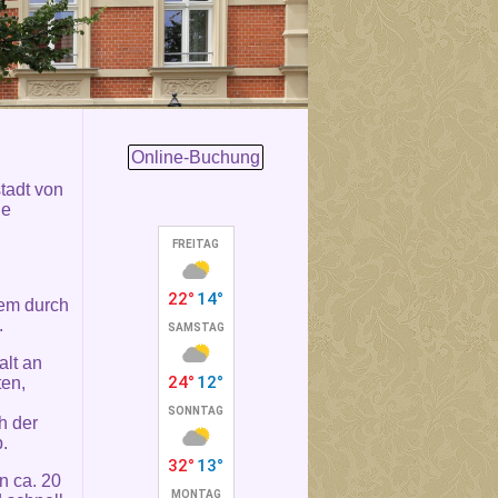
Online-Buchung
stadt von
ie
lem durch
.
alt an
ten,
h der
.
n ca. 20