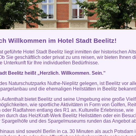
ich Willkommen im Hotel Stadt Beelitz!
t geführte Hotel Stadt Beelitz liegt inmitten der historischen Alt
Ob Sie geschäftlich oder privat zu uns reisen, wir bieten Ihnen d
 Unterkunft für Ihre individuellen Bedürfnisse.
adt Beelitz heißt „Herzlich. Willkommen. Sein.“
 des Naturschutzparks Nuthe-Nieplitz gelegen, ist Beelitz vor al
pargelanbau und die ehemaligen Heilstätten in Beelitz bekannt
n Aufenthalt bietet Beelitz und seine Umgebung eine große Vielf
möglichkeiten, wie sportliche Aktivitäten in Form von Golfen, Rei
oder Radfahren entlang des R1 an. Kulturelle Erlebnisse, wie
n durch das HeizKraft-Werk Beelitz Heilstätten oder ein Besuc
r Spargelhöfe und des Spargelmuseums runden das Angebot ab
hinaus sind sowohl Berlin in ca. 30 Minuten als auch Potsdam i