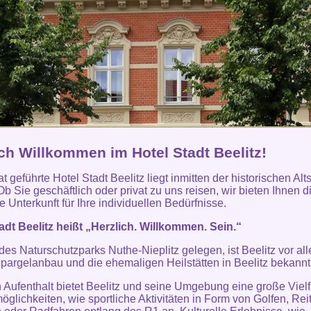
ich Willkommen im Hotel Stadt Beelitz!
t geführte Hotel Stadt Beelitz liegt inmitten der historischen Alt
Ob Sie geschäftlich oder privat zu uns reisen, wir bieten Ihnen d
 Unterkunft für Ihre individuellen Bedürfnisse.
adt Beelitz heißt „Herzlich. Willkommen. Sein.“
 des Naturschutzparks Nuthe-Nieplitz gelegen, ist Beelitz vor al
pargelanbau und die ehemaligen Heilstätten in Beelitz bekannt
n Aufenthalt bietet Beelitz und seine Umgebung eine große Vielf
möglichkeiten, wie sportliche Aktivitäten in Form von Golfen, Rei