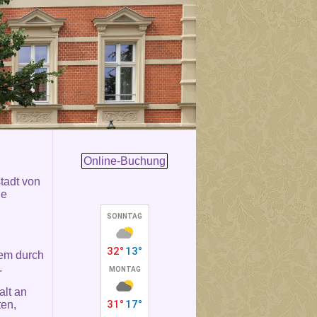
Online-Buchung
stadt von
ie
lem durch
.
alt an
ten,