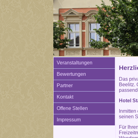
Veranstaltungen
Herzl
Bewertungen
Das priva
Beelitz. 
Partner
passende
Kontakt
Hotel St
Offene Stellen
Inmitten
seinen S
Impressum
Für Ihre
Freizeit