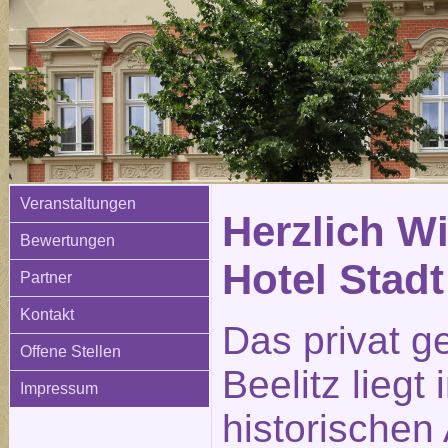
Veranstaltungen
Herzlich W
Bewertungen
Hotel Stadt
Partner
Kontakt
Das privat g
Offene Stellen
Beelitz liegt
Impressum
historischen 