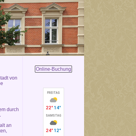
Online-Buchung
stadt von
ie
lem durch
.
alt an
ten,