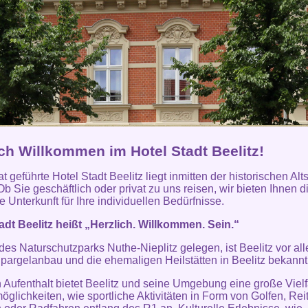
ich Willkommen im Hotel Stadt Beelitz!
t geführte Hotel Stadt Beelitz liegt inmitten der historischen Alt
Ob Sie geschäftlich oder privat zu uns reisen, wir bieten Ihnen d
 Unterkunft für Ihre individuellen Bedürfnisse.
adt Beelitz heißt „Herzlich. Willkommen. Sein.“
 des Naturschutzparks Nuthe-Nieplitz gelegen, ist Beelitz vor al
pargelanbau und die ehemaligen Heilstätten in Beelitz bekannt
n Aufenthalt bietet Beelitz und seine Umgebung eine große Vielf
möglichkeiten, wie sportliche Aktivitäten in Form von Golfen, Rei