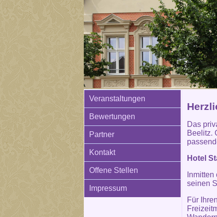
Veranstaltungen
Herzl
Bewertungen
Das priva
Beelitz. 
Partner
passende
Kontakt
Hotel St
Offene Stellen
Inmitten
seinen S
Impressum
Für Ihre
Freizeit