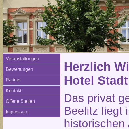
Veranstaltungen
Herzlich W
Bewertungen
Hotel Stadt
Partner
Kontakt
Das privat g
Offene Stellen
Beelitz liegt
Impressum
historischen 