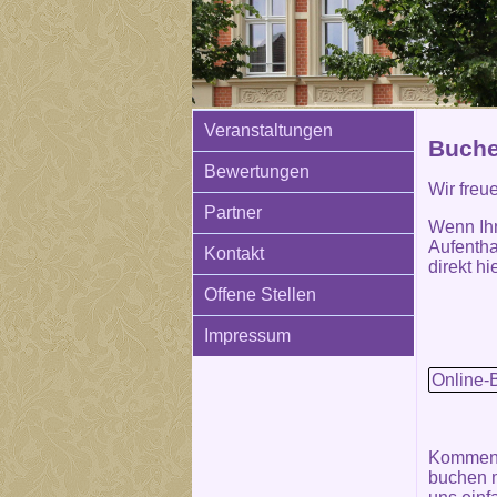
Veranstaltungen
Buche
Bewertungen
Wir freu
Partner
Wenn Ih
Aufentha
Kontakt
direkt hie
Offene Stellen
Impressum
Online-
Kommen S
buchen m