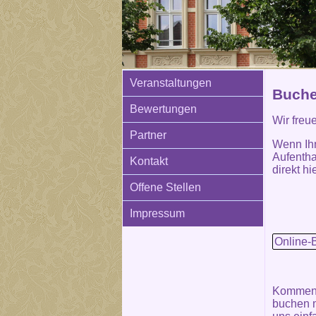
Veranstaltungen
Buche
Bewertungen
Wir freu
Partner
Wenn Ih
Aufentha
Kontakt
direkt hie
Offene Stellen
Impressum
Online-
Kommen S
buchen m