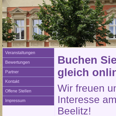
Veranstaltungen
Buchen Sie
Bewertungen
gleich onli
Partner
Kontakt
Wir freuen u
Offene Stellen
Interesse am
Impressum
Beelitz!