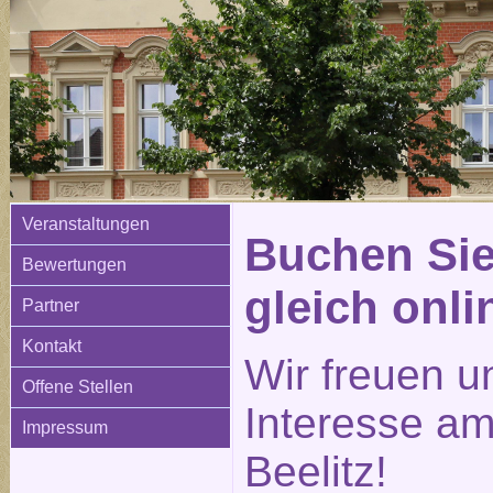
Veranstaltungen
Buchen Sie
Bewertungen
gleich onli
Partner
Kontakt
Wir freuen u
Offene Stellen
Interesse am
Impressum
Beelitz!