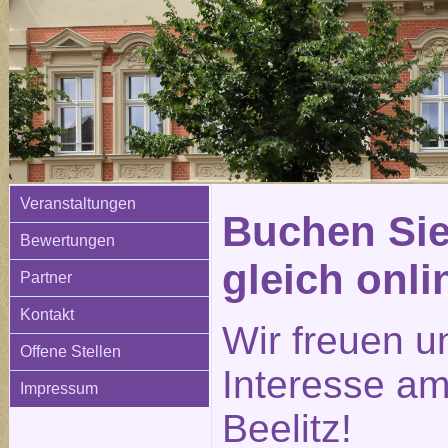
Veranstaltungen
Buchen Sie
Bewertungen
gleich onli
Partner
Kontakt
Wir freuen u
Offene Stellen
Interesse am
Impressum
Beelitz!