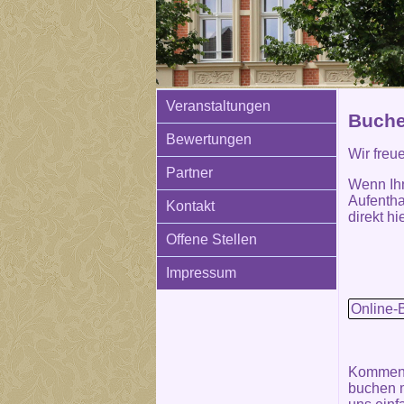
Veranstaltungen
Buche
Bewertungen
Wir freu
Partner
Wenn Ih
Aufentha
Kontakt
direkt hie
Offene Stellen
Impressum
Online-
Kommen S
buchen m