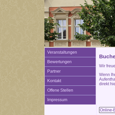
Veranstaltungen
Buche
Bewertungen
Wir freu
Partner
Wenn Ih
Aufentha
Kontakt
direkt hie
Offene Stellen
Impressum
Online-