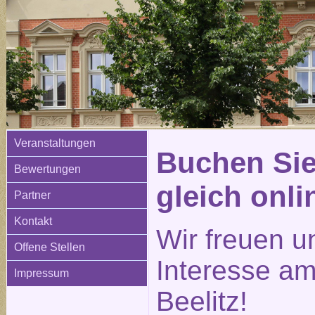
Veranstaltungen
Buchen Sie
Bewertungen
gleich onli
Partner
Kontakt
Wir freuen u
Offene Stellen
Interesse am
Impressum
Beelitz!