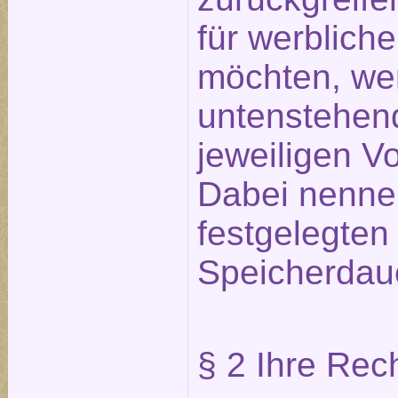
für werblich
möchten, wer
untenstehend
jeweiligen V
Dabei nennen
festgelegten 
Speicherdau
§ 2 Ihre Rec