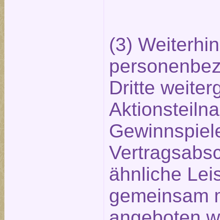
(3) Weiterhi
personenbez
Dritte weite
Aktionsteiln
Gewinnspiel
Vertragsabs
ähnliche Lei
gemeinsam m
angeboten w