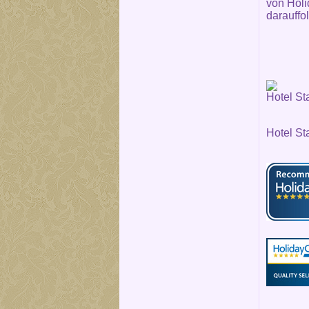
von Holi
darauffo
Hotel St
Hotel St