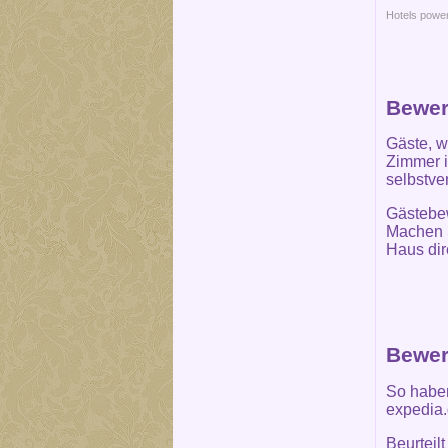
Hotels powe
Bewer
Gäste, w
Zimmer i
selbstve
Gästebew
Machen S
Haus dir
Bewer
So haben
expedia.
Beurteil