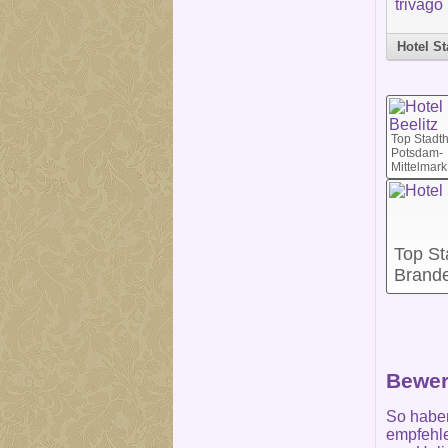
Hotel St
Top Stadth
Potsdam-
Mittelmark
Top St
Brand
Bewer
So habe
empfehle