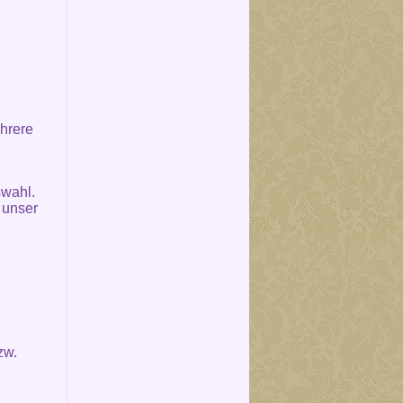
hrere
swahl.
 unser
zw.