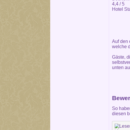
4,4
/ 5
Hotel St
Auf den 
welche d
Gäste, d
selbstve
unten au
Bewer
So haben
diesen b