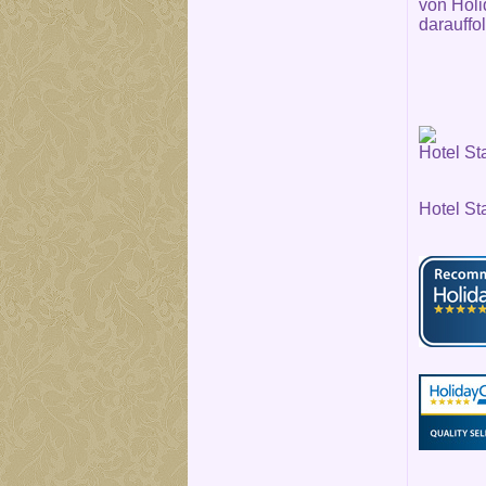
von Holi
darauffo
Hotel St
Hotel St