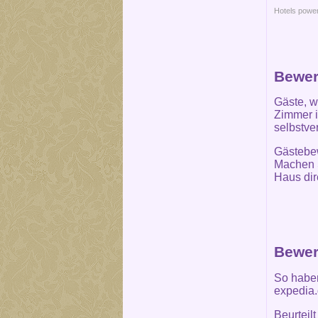
Hotels powe
Bewer
Gäste, w
Zimmer i
selbstve
Gästebew
Machen S
Haus dir
Bewer
So haben
expedia.
Beurteil