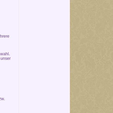
hrere
swahl.
 unser
zw.