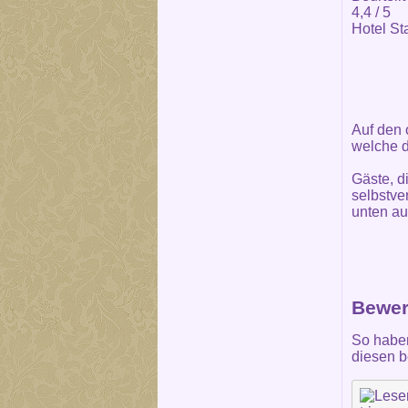
4,4
/ 5
Hotel St
Auf den 
welche d
Gäste, d
selbstve
unten au
Bewer
So haben
diesen b