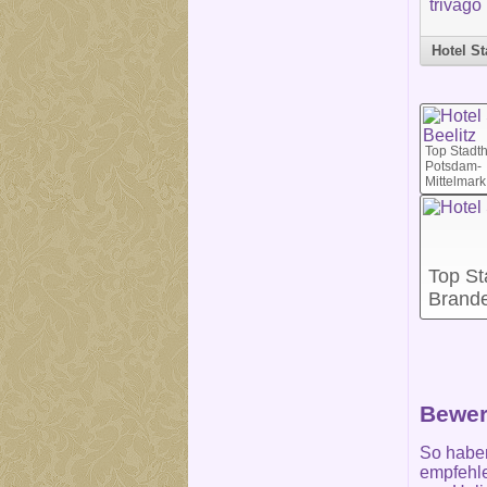
Hotel St
Top Stadth
Potsdam-
Mittelmark
Top St
Brand
Bewer
So habe
empfehle