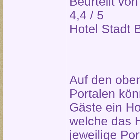
Beurteilt vo
4,4
/ 5
Hotel Stadt B
Auf den obe
Portalen kön
Gäste ein Ho
welche das H
jeweilige Po