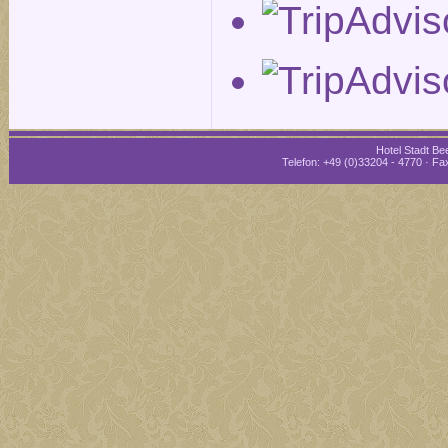
Hotel Stadt Bee
Telefon: +49 (0)33204 - 4770 · Fax