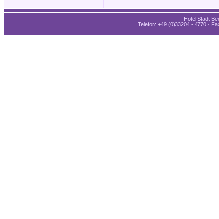
Hotel Stadt Bee
Telefon: +49 (0)33204 - 4770 · Fax