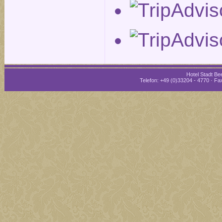
Hotel Stadt Bee
Telefon: +49 (0)33204 - 4770 · Fax