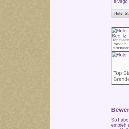
Hotel St
Top Stadth
Potsdam-
Mittelmark
Top St
Brand
Bewer
So habe
empfehle