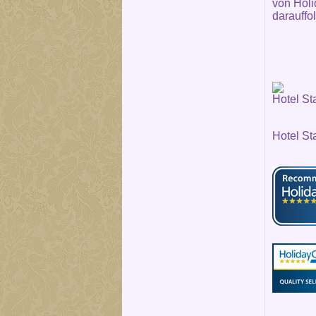
von Holi
darauffo
Hotel St
Hotel St