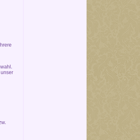
hrere
swahl.
 unser
zw.