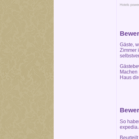
Hotels powe
Bewer
Gäste, w
Zimmer i
selbstve
Gästebew
Machen S
Haus dir
Bewer
So haben
expedia.
Beurteil