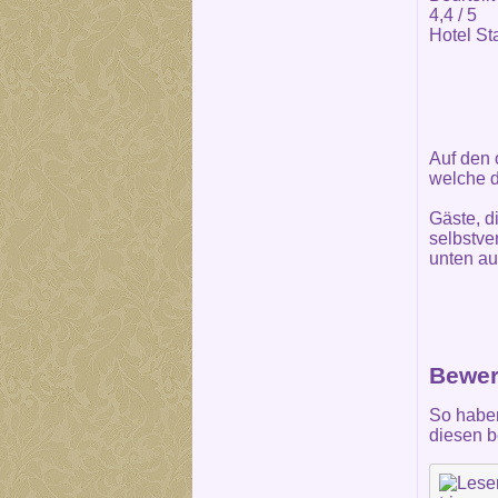
4,4
/ 5
Hotel St
Auf den 
welche d
Gäste, d
selbstve
unten au
Bewer
So haben
diesen b